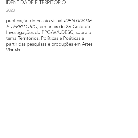
IDENTIDADE E TERRITÓRIO
2023
publicação do ensaio visual
IDENTIDADE
E TERRITÓRIO
, em anais do XV Ciclo de
Investigações do PPGAV/UDESC, sobre o
tema Territórios, Políticas e Poéticas a
partir das pesquisas e produções em Artes
Visuais.
publicação - revista
FAÍSCAEMCHAMA
2023
publicação do projeto fotográfico
FAÍSCAEMCHAMA
na revista Slag Glass
City, com apoio da DePaul University em
Chicago, Illinois.