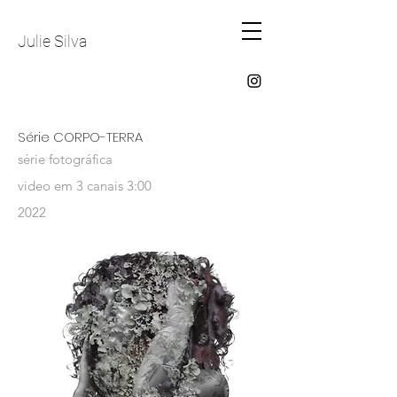
Julie Silva
Série CORPO-TERRA
série fotográfica
video em 3 canais 3:00
2022