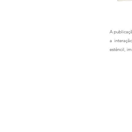
A publicaç
a interaçã
estêncil, i