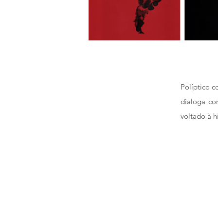
Políptico c
dialoga co
voltado à h