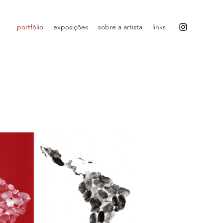
portfólio
exposições
sobre a artista
links