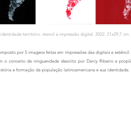
identidade-território. stencil e impressão digital. 2022. 21x29,7 cm.
omposto por 5 imagens feitas em impressões das digitais e estêncil
m o conceito de ninguendade descrito por Darcy Ribeiro e prop
istória e formação da população latinoamericana e sua identidade.