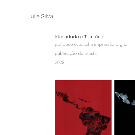
Julie Silva
Identidade e Território
políptico estêncil e impressão digital
publicação de artista
2022