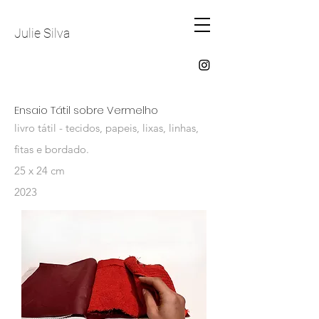
Julie Silva
Ensaio Tátil sobre Vermelho
livro tátil -
tecidos, papeis, lixas, linhas,
fitas e bordado.
25 x 24 cm
2023