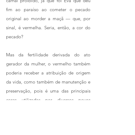
carnal proibido, já que foi Eva que deu
fim ao paraíso ao cometer o pecado
original ao morder a maçã — que, por
sinal, é vermelha. Seria, então, a cor do
pecado?
Mas da fertilidade derivada do ato
gerador da mulher, o vermelho também
poderia receber a atribuição de origem
da vida, como também de manutenção e
preservação, pois é uma das principais
cores utilizadas por diversos povos
originários do Brasil em suas pinturas
corporais feitas com urucum.